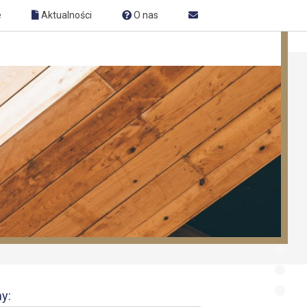
e
Aktualności
O nas
y: