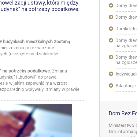
nowelizacji ustawy, która między
Domy drew
„budynek” na potrzeby podatkowe.
Domy dre
Domki let
Domy drew
w budynkach mieszkalnych zostaną
na zgłosze
mieszczenia przeznaczone
h (niezajęte na działalność
Domy drew
.
na zgłosze
i” na potrzeby podatkowe.
Zmiana
Indywidual
udynku” i „budowli” do prawa
resie w jakim zapewnić ma wzrost
Adaptacje
bezpośrednio wpływały zmiany w prawie
Dom Bez Fo
Ministerstwo 
film informa