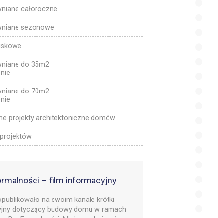
niane całoroczne
wniane sezonowe
niskowe
niane do 35m2
nie
niane do 70m2
nie
ne projekty architektoniczne domów
 projektów
rmalności – film informacyjny
opublikowało na swoim kanale krótki
cyjny dotyczący budowy domu w ramach