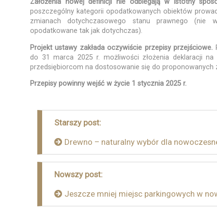
Założenia nowej definicji nie odbiegają w istotny spo
poszczególny kategorii opodatkowanych obiektów prowad
zmianach dotychczasowego stanu prawnego (nie ws
opodatkowane tak jak dotychczas).
Projekt ustawy zakłada oczywiście przepisy przejściowe.
do 31 marca 2025 r. możliwości złożenia deklaracji n
przedsiębiorcom na dostosowanie się do proponowanych 
Przepisy powinny wejść w życie 1 stycznia 2025 r.
Nawigacja
Starszy post:
wpisu
Drewno – naturalny wybór dla nowoczes
Nowszy post:
Jeszcze mniej miejsc parkingowych w no