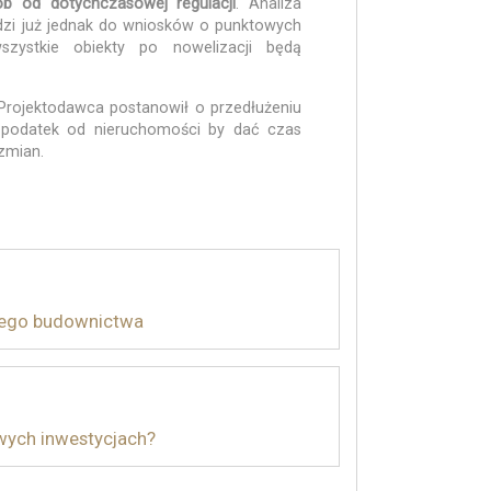
sób od dotychczasowej regulacji
. Analiza
zi już jednak do wniosków o punktowych
zystkie obiekty po nowelizacji będą
Projektodawca postanowił o przedłużeniu
a podatek od nieruchomości by dać czas
zmian.
nego budownictwa
wych inwestycjach?