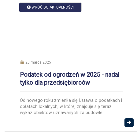
WRÓĆ DO AKTUALNOŚCI
20 marca 2025
Podatek od ogrodzeń w 2025 - nadal
tylko dla przedsiębiorców
Od nowego roku zmieniła się Ustawa o podatkach i
opłatach lokalnych, w której znajduje się teraz
wykaz obiektów uznawanych za budowle.
Wcześniej ustawa odsyłała do przepisów prawa
budowlanego. Podatek od ogrodzeń 2025 nadal
dotyczyć będzie jedynie obiektów związanych z