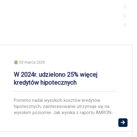
03 marca 2025
W 2024r. udzielono 25% więcej
kredytów hipotecznych
Pomimo nadal wysokich kosztów kredytów
hipotecznych, zainteresowanie utrzymuje się na
wysokim poziomie. Jak wynika z raportu AMRON-
SARFiN, w 2024 roku na hipotekę zdecydowało się
ponad 200 tys. osób. Według danych
podsumowujących zeszły rok wynika, że banki