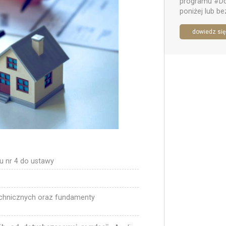
programu #Do
poniżej lub be
dowiedz się
u nr 4 do ustawy
echnicznych oraz fundamenty