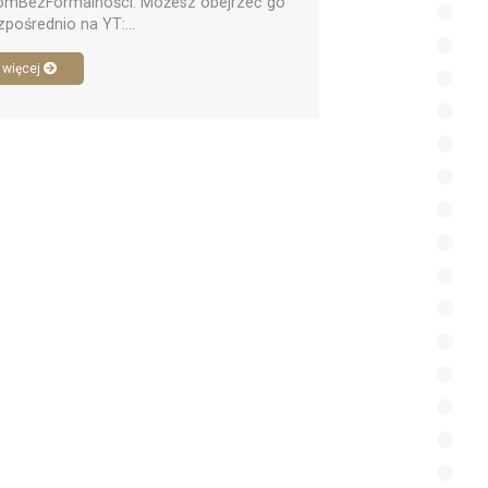
mBezFormalności. Możesz obejrzeć go
zpośrednio na YT:...
 więcej