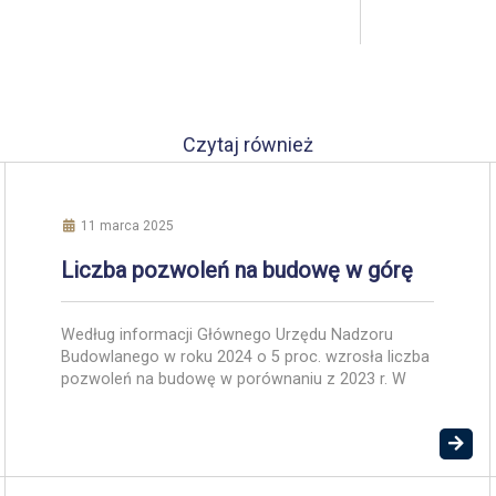
Czytaj również
11 marca 2025
Liczba pozwoleń na budowę w górę
Według informacji Głównego Urzędu Nadzoru
Budowlanego w roku 2024 o 5 proc. wzrosła liczba
pozwoleń na budowę w porównaniu z 2023 r. W
ubiegłym roku zalegalizowano ponad 1800 budowli
– o ponad 28 proc. więcej niż rok wcześniej. W
2024 r. do użytkowania przekazano 175 706
obiektów budowlanych. Dla porównania w 2023 r.
było to […]