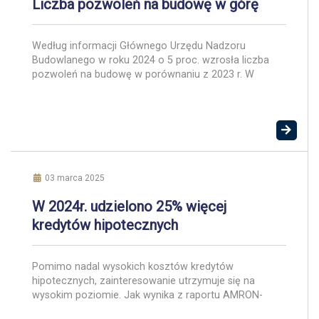
Liczba pozwoleń na budowę w górę
Według informacji Głównego Urzędu Nadzoru
Budowlanego w roku 2024 o 5 proc. wzrosła liczba
pozwoleń na budowę w porównaniu z 2023 r. W
ubiegłym roku zalegalizowano ponad 1800 budowli –
o ponad 28 proc. więcej niż rok wcześniej. W 2024 r.
do użytkowania przekazano 175 706 obiektów
budowlanych. Dla porównania w 2023 r. było to […]
03 marca 2025
W 2024r. udzielono 25% więcej
kredytów hipotecznych
Pomimo nadal wysokich kosztów kredytów
hipotecznych, zainteresowanie utrzymuje się na
wysokim poziomie. Jak wynika z raportu AMRON-
SARFiN, w 2024 roku na hipotekę zdecydowało się