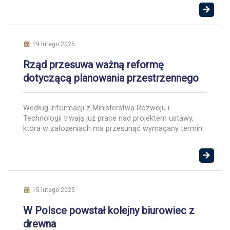
ponad 200 tys. osób. Według danych
podsumowujących zeszły rok wynika, że banki
udzieliły kredytów o łącznej wartości 85,2 mld zł. To
oznacza wzrosty o 25 proc. pod względem liczby
udzielonych kredytów […]
19 lutego 2025
Rząd przesuwa ważną reformę
dotyczącą planowania przestrzennego
Według informacji z Ministerstwa Rozwoju i
Technologii trwają już prace nad projektem ustawy,
która w założeniach ma przesunąć wymagany termin
wdrożenia reformy planowania przestrzennego.
Projekt ustawy ma trafić bezpośrednio na Komitet
Stały Rady Ministrów z pominięciem konsultacji. W
założeniach ustawy gminy będą miały pół roku więcej
na uchwalenie planów ogólnych. To dobra wiadomość
dla właścicieli […]
15 lutego 2025
W Polsce powstał kolejny biurowiec z
drewna