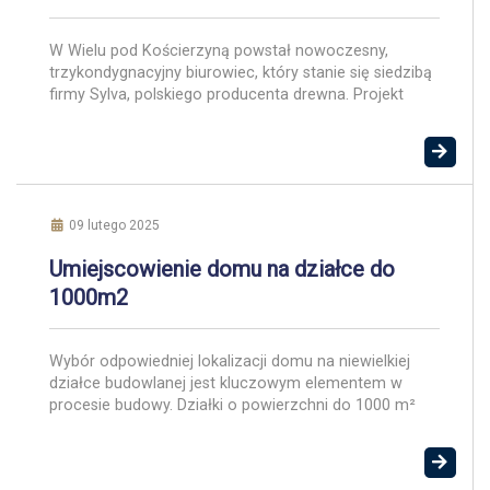
W Wielu pod Kościerzyną powstał nowoczesny,
trzykondygnacyjny biurowiec, który stanie się siedzibą
firmy Sylva, polskiego producenta drewna. Projekt
autorstwa APA Wojciechowski Architekci to jedna z
nielicznych realizacji biurowych tego typu w Polsce,
demonstrująca rosnący potencjał technologii drewna
CLT (cross laminated timber). Biurowiec o powierzchni
około 1,5 tys. m kw. to przykład nowatorskiego
podejścia do budownictwa. […]
09 lutego 2025
Umiejscowienie domu na działce do
1000m2
Wybór odpowiedniej lokalizacji domu na niewielkiej
działce budowlanej jest kluczowym elementem w
procesie budowy. Działki o powierzchni do 1000 m²
wymagają starannej planowania, aby maksymalnie
wykorzystać dostępną przestrzeń i zapewnić komfort
mieszkańcom. Położenie względem stron świata