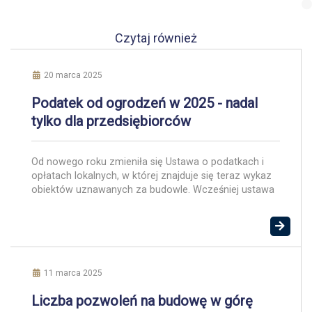
Czytaj również
20 marca 2025
Podatek od ogrodzeń w 2025 - nadal
tylko dla przedsiębiorców
Od nowego roku zmieniła się Ustawa o podatkach i
opłatach lokalnych, w której znajduje się teraz wykaz
obiektów uznawanych za budowle. Wcześniej ustawa
odsyłała do przepisów prawa budowlanego. Podatek
od ogrodzeń 2025 nadal dotyczyć będzie jedynie
obiektów związanych z działalnością gospodarczą, a
nieopodatkowane pozostają ogrodzenia prywatne.
Sama opłata nie jest nowością, ale od nowego roku
[…]
11 marca 2025
Liczba pozwoleń na budowę w górę