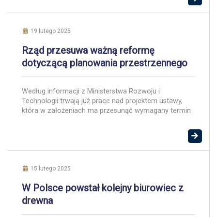
podsumowujących zeszły rok wynika, że banki
udzieliły kredytów o łącznej wartości 85,2 mld zł. To
oznacza wzrosty o 25 proc. pod względem liczby
udzielonych kredytów […]
19 lutego 2025
Rząd przesuwa ważną reformę
dotyczącą planowania przestrzennego
Według informacji z Ministerstwa Rozwoju i
Technologii trwają już prace nad projektem ustawy,
która w założeniach ma przesunąć wymagany termin
wdrożenia reformy planowania przestrzennego.
Projekt ustawy ma trafić bezpośrednio na Komitet
Stały Rady Ministrów z pominięciem konsultacji. W
założeniach ustawy gminy będą miały pół roku więcej
na uchwalenie planów ogólnych. To dobra wiadomość
dla właścicieli […]
15 lutego 2025
W Polsce powstał kolejny biurowiec z
drewna