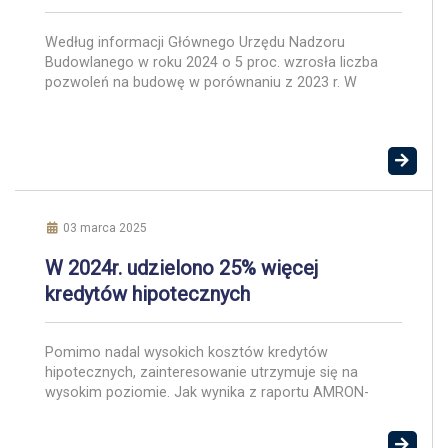
Według informacji Głównego Urzędu Nadzoru
Budowlanego w roku 2024 o 5 proc. wzrosła liczba
pozwoleń na budowę w porównaniu z 2023 r. W
ubiegłym roku zalegalizowano ponad 1800 budowli –
o ponad 28 proc. więcej niż rok wcześniej. W 2024 r.
do użytkowania przekazano 175 706 obiektów
budowlanych. Dla porównania w 2023 r. było to […]
03 marca 2025
W 2024r. udzielono 25% więcej
kredytów hipotecznych
Pomimo nadal wysokich kosztów kredytów
hipotecznych, zainteresowanie utrzymuje się na
wysokim poziomie. Jak wynika z raportu AMRON-
SARFiN, w 2024 roku na hipotekę zdecydowało się
ponad 200 tys. osób. Według danych