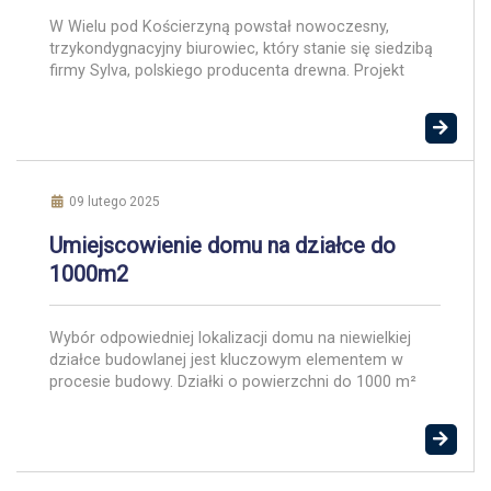
W Wielu pod Kościerzyną powstał nowoczesny,
trzykondygnacyjny biurowiec, który stanie się siedzibą
firmy Sylva, polskiego producenta drewna. Projekt
autorstwa APA Wojciechowski Architekci to jedna z
nielicznych realizacji biurowych tego typu w Polsce,
demonstrująca rosnący potencjał technologii drewna
CLT (cross laminated timber). Biurowiec o powierzchni
około 1,5 tys. m kw. to przykład nowatorskiego
podejścia do budownictwa. […]
09 lutego 2025
Umiejscowienie domu na działce do
1000m2
Wybór odpowiedniej lokalizacji domu na niewielkiej
działce budowlanej jest kluczowym elementem w
procesie budowy. Działki o powierzchni do 1000 m²
wymagają starannej planowania, aby maksymalnie
wykorzystać dostępną przestrzeń i zapewnić komfort
mieszkańcom. Położenie względem stron świata
Położenie domu względem stron świata ma ogromne