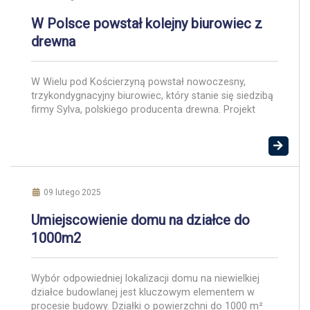
W Polsce powstał kolejny biurowiec z
drewna
W Wielu pod Kościerzyną powstał nowoczesny,
trzykondygnacyjny biurowiec, który stanie się siedzibą
firmy Sylva, polskiego producenta drewna. Projekt
autorstwa APA Wojciechowski Architekci to jedna z
nielicznych realizacji biurowych tego typu w Polsce,
demonstrująca rosnący potencjał technologii drewna
CLT (cross laminated timber). Biurowiec o powierzchni
około 1,5 tys. m kw. to przykład nowatorskiego
podejścia do budownictwa. […]
09 lutego 2025
Umiejscowienie domu na działce do
1000m2
Wybór odpowiedniej lokalizacji domu na niewielkiej
działce budowlanej jest kluczowym elementem w
procesie budowy. Działki o powierzchni do 1000 m²