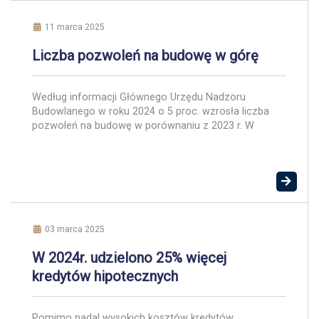
Sama opłata nie jest nowością, ale od nowego roku
[…]
11 marca 2025
Liczba pozwoleń na budowę w górę
Według informacji Głównego Urzędu Nadzoru
Budowlanego w roku 2024 o 5 proc. wzrosła liczba
pozwoleń na budowę w porównaniu z 2023 r. W
ubiegłym roku zalegalizowano ponad 1800 budowli –
o ponad 28 proc. więcej niż rok wcześniej. W 2024 r.
do użytkowania przekazano 175 706 obiektów
budowlanych. Dla porównania w 2023 r. było to […]
03 marca 2025
W 2024r. udzielono 25% więcej
kredytów hipotecznych
Pomimo nadal wysokich kosztów kredytów