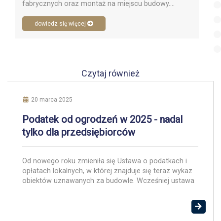
fabrycznych oraz montaż na miejscu budowy....
dowiedz się więcej
Czytaj również
20 marca 2025
Podatek od ogrodzeń w 2025 - nadal
tylko dla przedsiębiorców
Od nowego roku zmieniła się Ustawa o podatkach i
opłatach lokalnych, w której znajduje się teraz wykaz
obiektów uznawanych za budowle. Wcześniej ustawa
odsyłała do przepisów prawa budowlanego. Podatek
od ogrodzeń 2025 nadal dotyczyć będzie jedynie
obiektów związanych z działalnością gospodarczą, a
nieopodatkowane pozostają ogrodzenia prywatne.