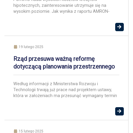
hipotecznych, zainteresowanie utrzymuje się na
wysokim poziomie. Jak wynika z raportu AMRON-
SARFiN, w 2024 roku na hipotekę zdecydowało się
ponad 200 tys. osób. Według danych
podsumowujących zeszły rok wynika, że banki
udzieliły kredytów o łącznej wartości 85,2 mld zł. To
oznacza wzrosty o 25 proc. pod względem liczby
udzielonych kredytów […]
19 lutego 2025
Rząd przesuwa ważną reformę
dotyczącą planowania przestrzennego
Według informacji z Ministerstwa Rozwoju i
Technologii trwają już prace nad projektem ustawy,
która w założeniach ma przesunąć wymagany termin
wdrożenia reformy planowania przestrzennego.
Projekt ustawy ma trafić bezpośrednio na Komitet
Stały Rady Ministrów z pominięciem konsultacji. W
założeniach ustawy gminy będą miały pół roku więcej
na uchwalenie planów ogólnych. To dobra wiadomość
dla właścicieli […]
15 lutego 2025